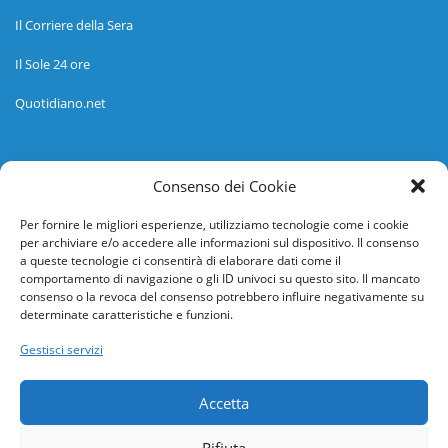
Il Corriere della Sera
Il Sole 24 ore
Quotidiano.net
Informazioni
Consenso dei Cookie
Regolamento
Per fornire le migliori esperienze, utilizziamo tecnologie come i cookie
per archiviare e/o accedere alle informazioni sul dispositivo. Il consenso
Help desk
a queste tecnologie ci consentirà di elaborare dati come il
comportamento di navigazione o gli ID univoci su questo sito. Il mancato
Guida rapida
consenso o la revoca del consenso potrebbero influire negativamente su
determinate caratteristiche e funzioni.
Richiesta di inserimento nuova scuola
Gestisci servizi
adesioni@osservatorionline.it
Accetta
Privacy
Rifiuta