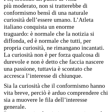
pi
ù
moderato, non si tratterebbe di
conformismo bens
ì
di una naturale
curiosit
à
dell’essere umano. L’Atleta
italiano conquista un enorme
traguardo
:
è
normale che la notizia si
diffonda, ed
è
normale che tutti, per
propria curiosit
à
, ne rimangano incantati.
La curiosit
à
non
è
per forza qualcosa di
durevole e non
è
detto che faccia nascere
una passione, tuttavia
è
scontato che
accresca l’interesse di chiunque.
Sia la curiosit
à
che il conformismo hanno
vita breve, perci
ò è
arduo comprendere chi
sia a muovere le fila dell’interesse
generale.