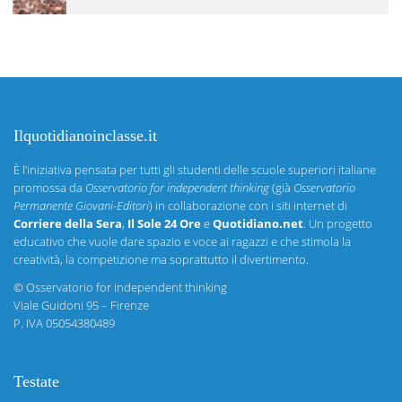
Ilquotidianoinclasse.it
È l’iniziativa pensata per tutti gli studenti delle scuole superiori italiane
promossa da
Osservatorio for independent thinking
(già
Osservatorio
Permanente Giovani-Editori
) in collaborazione con i siti internet di
Corriere della Sera
,
Il Sole 24 Ore
e
Quotidiano.net
. Un progetto
educativo che vuole dare spazio e voce ai ragazzi e che stimola la
creatività, la competizione ma soprattutto il divertimento.
©
Osservatorio for independent thinking
Viale Guidoni 95 – Firenze
P. IVA 05054380489
Testate