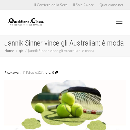
Il Corriere della Sera
Il Sole 24 ore
Quotidiano.net
Toggl
Jannik Sinner vince gli Australian: è moda
Home
qic
Jannik Sinner vince gli Australian: è moda
naviga
,
,
,
Picokawaii
qic
0
11 Febbraio 2024