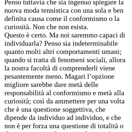
Penso tuttavia che sia ingenuo spiegare la
nuova moda tennistica con una sola e ben
definita causa come il conformismo o la
curiosit
à
. Non che non esista.
Questo
è
certo. Ma noi saremmo capaci di
individuarla? Penso sia indeterminabile
quanto molti altri comportamenti umani;
quando
si tratta di fenomeni sociali, allora
la nostra facolt
à
di comprenderli viene
pesantemente meno. Magari l’opzione
migliore sarebbe dare met
à
delle
responsabilit
à
al conformismo e met
à
alla
curiosit
à
; cos
ì
da ammettere per una volta
che
è
una questione soggettiva,
che
dipende da individuo ad individuo, e che
non
è
per forza una questione di totalit
à
o