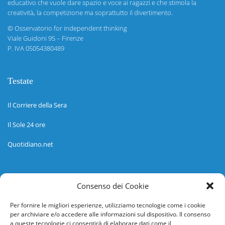
educativo che vuole dare spazio e voce ai ragazzi e che stimola la
creatività, la competizione ma soprattutto il divertimento.
©
Osservatorio for independent thinking
Viale Guidoni 95 – Firenze
P. IVA 05054380489
Testate
Il Corriere della Sera
Il Sole 24 ore
Quotidiano.net
Informazioni
Consenso dei Cookie
Regolamento
Per fornire le migliori esperienze, utilizziamo tecnologie come i cookie
per archiviare e/o accedere alle informazioni sul dispositivo. Il consenso
Help desk
a queste tecnologie ci consentirà di elaborare dati come il