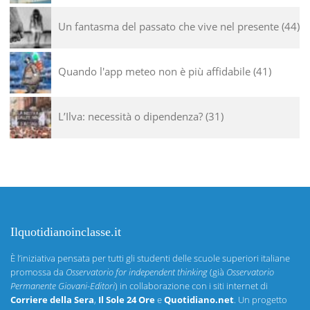
Un fantasma del passato che vive nel presente
44
Quando l'app meteo non è più affidabile
41
L’Ilva: necessità o dipendenza?
31
Ilquotidianoinclasse.it
È l’iniziativa pensata per tutti gli studenti delle scuole superiori italiane
promossa da
Osservatorio for independent thinking
(già
Osservatorio
Permanente Giovani-Editori
) in collaborazione con i siti internet di
Corriere della Sera
,
Il Sole 24 Ore
e
Quotidiano.net
. Un progetto