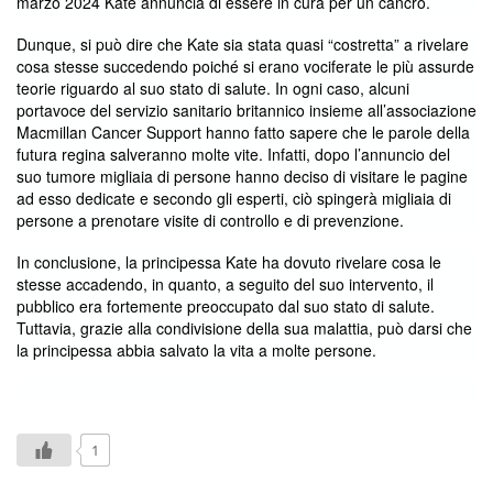
marzo 2024 Kate annuncia di essere in cura per un cancro.
Dunque, si può dire che Kate sia stata quasi “costretta” a rivelare
cosa stesse succedendo poiché si erano vociferate le più assurde
teorie riguardo al suo stato di salute. In ogni caso, alcuni
portavoce del servizio sanitario britannico insieme all’associazione
Macmillan Cancer Support hanno fatto sapere che le parole della
futura regina salveranno molte vite. Infatti, dopo l’annuncio del
suo tumore migliaia di persone hanno deciso di visitare le pagine
ad esso dedicate e secondo gli esperti, ciò spingerà migliaia di
persone a prenotare visite di controllo e di prevenzione.
In conclusione, la principessa Kate ha dovuto rivelare cosa le
stesse accadendo, in quanto, a seguito del suo intervento, il
pubblico era fortemente preoccupato dal suo stato di salute.
Tuttavia, grazie alla condivisione della sua malattia, può darsi che
la principessa abbia salvato la vita a molte persone.
1