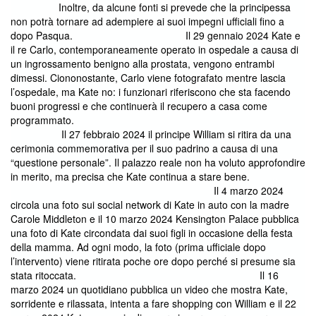
Inoltre, da alcune fonti si prevede che la principessa
non potrà tornare ad adempiere ai suoi impegni ufficiali fino a
dopo Pasqua. Il 29 gennaio 2024 Kate e
il re Carlo, contemporaneamente operato in ospedale a causa di
un ingrossamento benigno alla prostata, vengono entrambi
dimessi. Ciononostante, Carlo viene fotografato mentre lascia
l’ospedale, ma Kate no: i funzionari riferiscono che sta facendo
buoni progressi e che continuerà il recupero a casa come
programmato.
Il 27 febbraio 2024 il principe William si ritira da una
cerimonia commemorativa per il suo padrino a causa di una
“questione personale”. Il palazzo reale non ha voluto approfondire
in merito, ma precisa che Kate continua a stare bene.
Il 4 marzo 2024
circola una foto sui social network di Kate in auto con la madre
Carole Middleton e il 10 marzo 2024 Kensington Palace pubblica
una foto di Kate circondata dai suoi figli in occasione della festa
della mamma. Ad ogni modo, la foto (prima ufficiale dopo
l’intervento) viene ritirata poche ore dopo perché si presume sia
stata ritoccata. Il 16
marzo 2024 un quotidiano pubblica un video che mostra Kate,
sorridente e rilassata, intenta a fare shopping con William e il 22