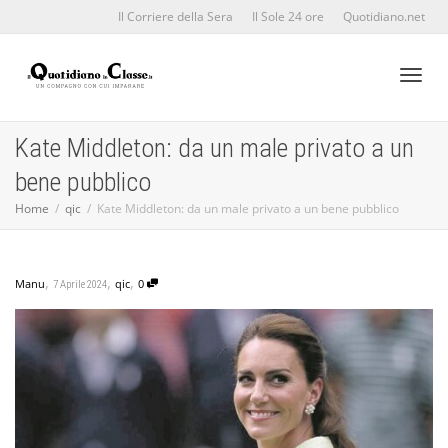
Il Corriere della Sera
Il Sole 24 ore
Quotidiano.net
Toggl
Kate Middleton: da un male privato a un
bene pubblico
naviga
Home
qic
Kate Middleton: da un male privato a un bene pubblico
,
,
,
Manu
qic
0
7 Aprile 2024