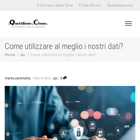
Il Corriere della Sera
Il Sole 24 ore
Quotidiano.net
Toggl
Come utilizzare al meglio i nostri dati?
Home
qic
Come utilizzare al meglio i nostri dati?
naviga
,
,
,
marta.zaramella
qic
0
6 Marzo 2024