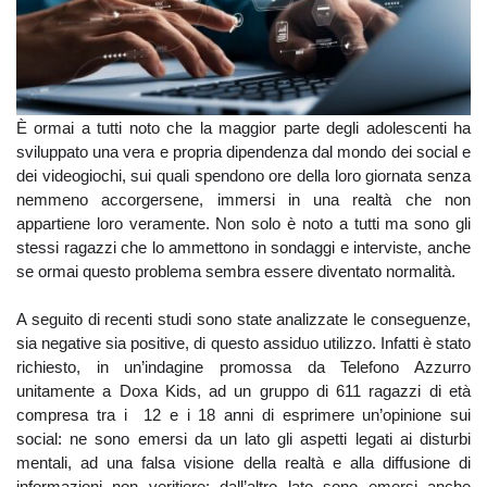
È ormai a tutti noto che la maggior parte degli adolescenti ha
sviluppato una vera e propria dipendenza dal mondo dei social e
dei videogiochi, sui quali spendono ore della loro giornata senza
nemmeno accorgersene, immersi in una realtà che non
appartiene loro veramente. Non solo è noto a tutti ma sono gli
stessi ragazzi che lo ammettono in sondaggi e interviste, anche
se ormai questo problema sembra essere diventato normalità.
A seguito di recenti studi sono state analizzate le conseguenze,
sia negative sia positive, di questo assiduo utilizzo. Infatti è stato
richiesto, in un’
indagine promossa da Telefono Azzurro
unitamente a Doxa Kids,
ad un gruppo di 611 ragazzi di età
compresa tra i 12 e i 18 anni di esprimere un’opinione sui
social: ne sono emersi da un lato gli aspetti legati ai disturbi
mentali, ad una falsa visione della realtà e alla diffusione di
informazioni non veritiere; dall’altro lato sono emersi anche