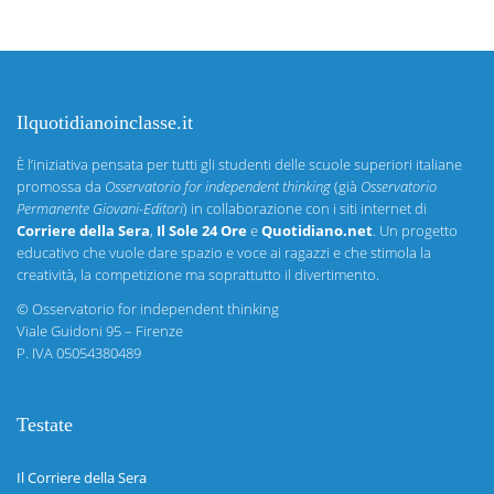
Ilquotidianoinclasse.it
È l’iniziativa pensata per tutti gli studenti delle scuole superiori italiane
promossa da
Osservatorio for independent thinking
(già
Osservatorio
Permanente Giovani-Editori
) in collaborazione con i siti internet di
Corriere della Sera
,
Il Sole 24 Ore
e
Quotidiano.net
. Un progetto
educativo che vuole dare spazio e voce ai ragazzi e che stimola la
creatività, la competizione ma soprattutto il divertimento.
©
Osservatorio for independent thinking
Viale Guidoni 95 – Firenze
P. IVA 05054380489
Testate
Il Corriere della Sera