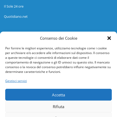
Il Sole 24 ore
Quotidiano.net
Informazioni
Consenso dei Cookie
Regolamento
Per fornire le migliori esperienze, utilizziamo tecnologie come i cookie
per archiviare e/o accedere alle informazioni sul dispositivo. Il consenso
Help desk
a queste tecnologie ci consentirà di elaborare dati come il
comportamento di navigazione o gli ID univoci su questo sito. Il mancato
Guida rapida
consenso o la revoca del consenso potrebbero influire negativamente su
determinate caratteristiche e funzioni.
Richiesta di inserimento nuova scuola
Gestisci servizi
adesioni@osservatorionline.it
Accetta
Privacy
Rifiuta
Cookies