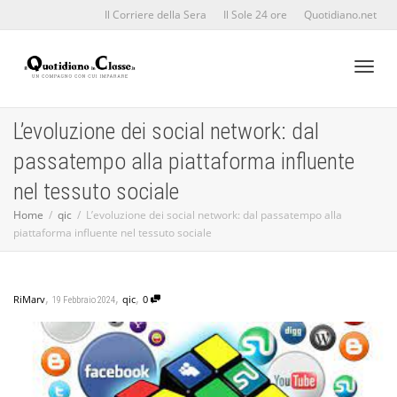
Il Corriere della Sera
Il Sole 24 ore
Quotidiano.net
Toggl
L’evoluzione dei social network: dal
passatempo alla piattaforma influente
naviga
nel tessuto sociale
Home
qic
L’evoluzione dei social network: dal passatempo alla
piattaforma influente nel tessuto sociale
,
,
,
RiMarv
qic
0
19 Febbraio 2024