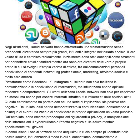
Negli ultimi anni, i social network hanno attraversato una trasformazione senza
precedenti, diventando sempre più grandi, influenti e integrati nel tessuto sociale. Il loro
valore d’uso è cambiato radicalmente. Inizialmente sono stati concepiti come strumenti
per connettere amici e familiari mentre ora sono ora diventati delle vere e proprie
arene in cui si svolge un’ampia varietà di attività, tra cui comunicazioni personali,
condivisione di contenuti, networking professionale, marketing, attivismo sociale e
molto altro ancora.
Piattaforme come Facebook, X, Instagram e LinkedIn non solo facilitano la
comunicazione e la condivisione di informazioni, ma influenzano anche opinioni,
tendenze e comportamenti. Gli utenti utilizzano i social network non solo per esprimere
se stessi, ma anche per essere informati, intrattenuti e influenzati dalle opinioni altrui.
Questo cambiamento ha portato con sé una serie di implicazioni sia positive che
negative. Da un lato, essi hanno democratizzato la comunicazione, consentendo a
chiunque di avere una voce e di condividere le proprie opinioni con un vasto pubblico.
Dall’altro lato, sono emerse preoccupazioni riguardanti la privacy, la manipolazione
delle informazioni, il cyberbullismo e l’effetto negativo sulla salute mentale,
specialmente tra i giovani.
In conclusione, i social network hanno acquisito un ruolo sempre più centrale nella
nostra società, influenzando il modo in cui ci connettiamo, comunichiamo e